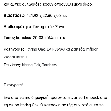
και αυτές οι λωρίδες έχουν στρογγυλεμένο άκρο.
Διαστάσεις
: 121,92 χ 22,86 χ 0,2 εκ
Διαθεσιμότητα
: Συντηρητές, Έργα
Τύπος δαπέδου
: 20-03 κόλλα κάτω
Κατηγορίες:
Ithring Oak
,
LVT-Βινυλικά Δάπεδα
,
mfloor
WoodFinish 1
Ετικέτες:
Ithring Oak
,
Tarnbeck
Περιγραφή
Ένα από τα πιο δημοφιλή προϊόντα είναι το Tarnbeck από
τη σειρά Ithring Oak. Ο κατασκευαστής συνιστά αυτό το