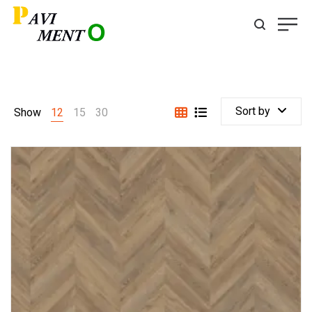
Sort by
Show
12
15
30