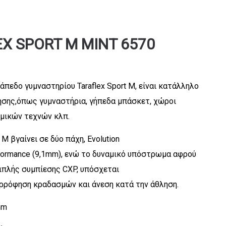
X SPORT M MINT 6570
δάπεδο γυμναστηρίου Taraflex Sport M, είναι κατάλληλο
ησης,όπως γυμναστήρια, γήπεδα μπάσκετ, χώροι
μικών τεχνών κλπ.
t M βγαίνει σε δύο πάχη, Evolution
formance (9,1mm), ενώ το δυναμικό υπόστρωμα αφρού
ιπλής συμπίεσης CXP, υπόσχεται
ρρόφηση κραδασμών και άνεση κατά την άθληση.
mm