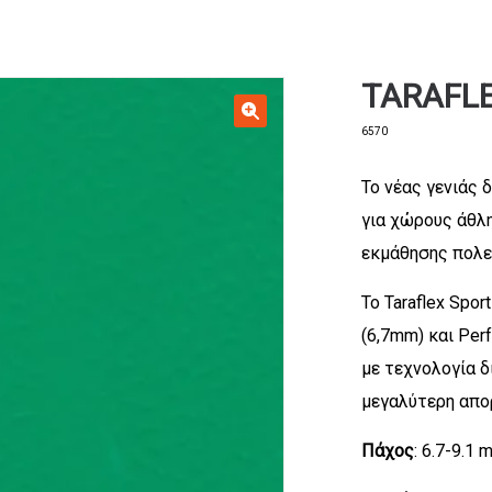
TARAFLE
6570
Το νέας γενιάς 
για χώρους άθλ
εκμάθησης πολε
Το Taraflex Spor
(6,7mm) και Per
με τεχνολογία δ
μεγαλύτερη απο
Πάχος
: 6.7-9.1 