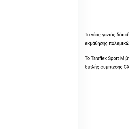
Το νέας γενιάς δάπε
εκμάθησης πολεμικώ
Το Taraflex Sport M 
διπλής συμπίεσης CX