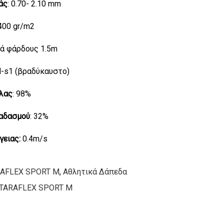
άς
: 0.70- 2.10 mm
.400 gr/m2
λά φάρδους 1.5m
fl-s1 (βραδύκαυστο)
λας
: 98%
αδασμού
: 32%
γειας:
0.4m/s
AFLEX SPORT M
,
Αθλητικά Δάπεδα
TARAFLEX SPORT M