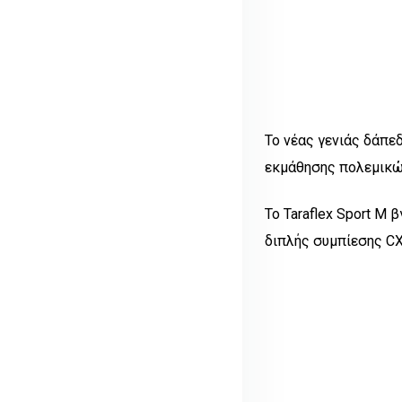
Το νέας γενιάς δάπε
εκμάθησης πολεμικώ
Το Taraflex Sport M 
διπλής συμπίεσης CX