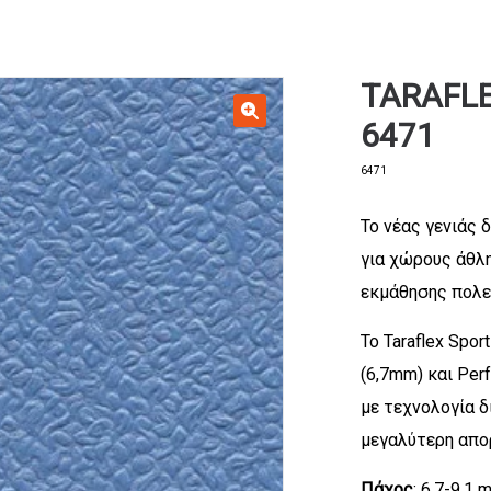
TARAFL
6471
6471
Το νέας γενιάς 
για χώρους άθλ
εκμάθησης πολε
Το Taraflex Spor
(6,7mm) και Per
με τεχνολογία δ
μεγαλύτερη απο
Πάχος
: 6.7-9.1 