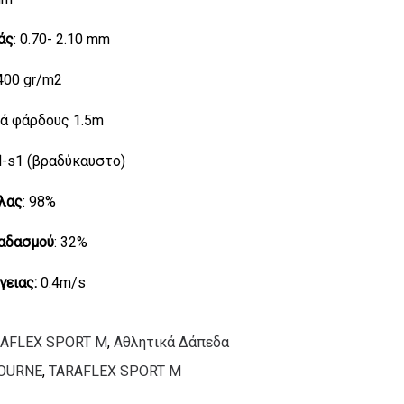
άς
: 0.70- 2.10 mm
.400 gr/m2
λά φάρδους 1.5m
fl-s1 (βραδύκαυστο)
λας
: 98%
αδασμού
: 32%
γειας:
0.4m/s
AFLEX SPORT M
,
Αθλητικά Δάπεδα
OURNE
,
TARAFLEX SPORT M