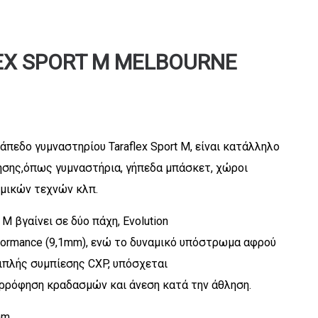
EX SPORT M MELBOURNE
δάπεδο γυμναστηρίου Taraflex Sport M, είναι κατάλληλο
ησης,όπως γυμναστήρια, γήπεδα μπάσκετ, χώροι
μικών τεχνών κλπ.
t M βγαίνει σε δύο πάχη, Evolution
formance (9,1mm), ενώ το δυναμικό υπόστρωμα αφρού
ιπλής συμπίεσης CXP, υπόσχεται
ρρόφηση κραδασμών και άνεση κατά την άθληση.
mm