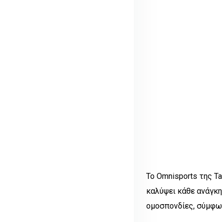
Το Omnisports της T
καλύψει κάθε ανάγκη
ομοσπονδίες, σύμφων