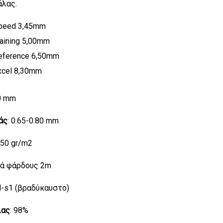
άλας.
peed 3,45mm
aining 5,00mm
eference 6,50mm
xcel 8,30mm
30 mm
άς
: 0.65-0.80 mm
150 gr/m2
λά φάρδους 2m
fl-s1 (βραδύκαυστο)
λας
: 98%