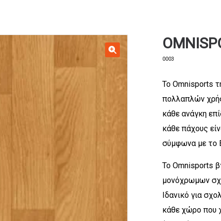
OMNISP
0003
Το Omnisports τ
πολλαπλών χρήσ
κάθε ανάγκη επί
κάθε πάχους είν
σύμφωνα με το 
Το Omnisports β
μονόχρωμων σχεδ
Ιδανικό για σχολ
κάθε χώρο που 