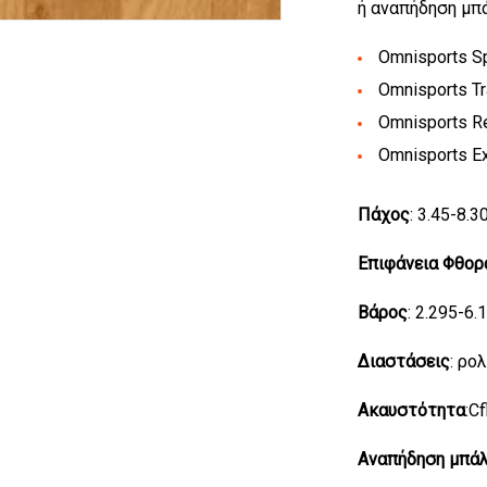
ή αναπήδηση μπ
Omnisports S
Omnisports Tr
Omnisports R
Omnisports E
Πάχος
: 3.45-8.
Επιφάνεια Φθορ
Βάρος
: 2.295-6.
Διαστάσεις
: ρο
Ακαυστότητα
:C
Αναπήδηση
μπά