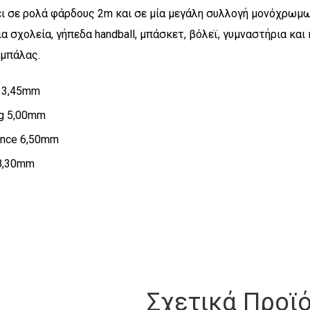
ει σε ρολά φάρδους 2m και σε μία μεγάλη συλλογή μονόχρωμω
για σχολεία, γήπεδα handball, μπάσκετ, βόλεϊ, γυμναστήρια κ
 μπάλας.
 3,45mm
ng 5,00mm
ence 6,50mm
 8,30mm
Σχετικά Προϊ