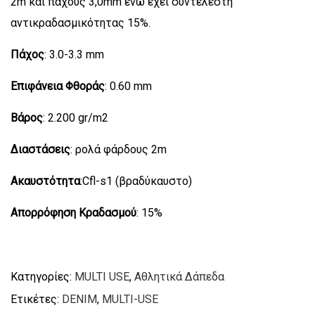
2m και πάχους 3,0mm ενώ έχει συντελεστή
αντικραδασμικότητας 15%.
Πάχος
: 3.0-3.3 mm
Επιφάνεια Φθοράς
: 0.60 mm
Βάρος
: 2.200 gr/m2
Διαστάσεις
: ρολά φάρδους 2m
Ακαυστότητα
:Cfl-s1 (βραδύκαυστο)
Απορρόφηση Κραδασμού
: 15%
Κατηγορίες:
MULTI USE
,
Αθλητικά Δάπεδα
Ετικέτες:
DENIM
,
MULTI-USE