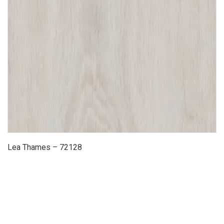
Lea Thames – 72128