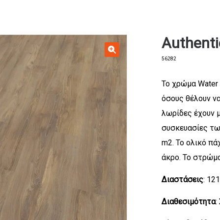
Authenti
56282
Το χρώμα Water 
όσους θέλουν να
λωρίδες έχουν μ
συσκευασίες των
m2. Το ολικό πά
άκρο. Το στρώμα
Διαστάσεις
: 12
Διαθεσιμότητα
: