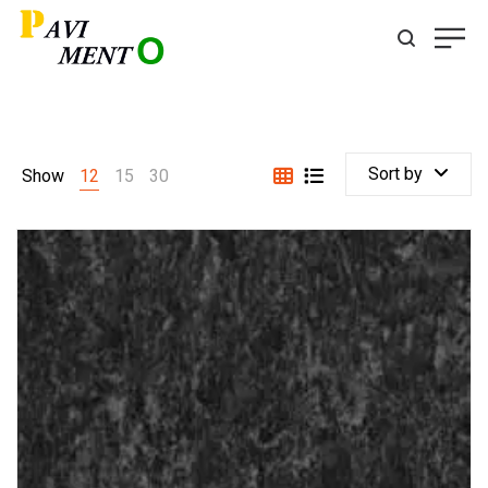
Sort by
Show
12
15
30