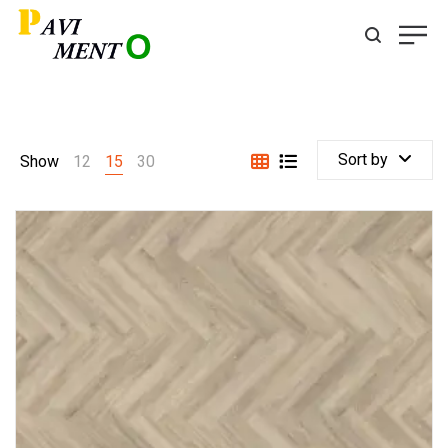
Sort by
Show
12
15
30